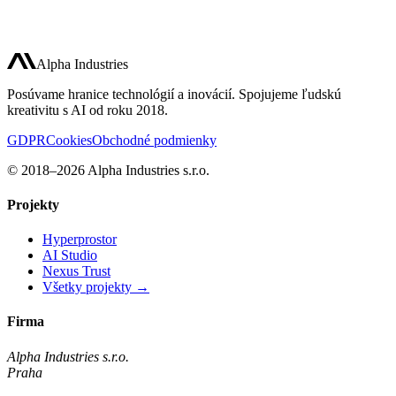
Alpha Industries
Napísať správu
Pre firmy
Posúvame hranice technológií a inovácií. Spojujeme ľudskú
kreativitu s AI od roku 2018.
GDPR
Cookies
Obchodné podmienky
© 2018–2026 Alpha Industries s.r.o.
Projekty
Hyperprostor
AI Studio
Nexus Trust
Všetky projekty →
Firma
Alpha Industries s.r.o.
Praha