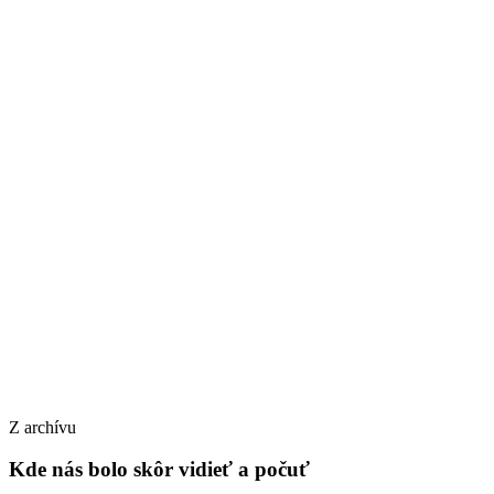
dnes 20. 4. 2026, 19:15
AI Monday Praha #13
Zdarma
utorok 21. 4. 2026
CzechCrunch Future
Zdarma
Z archívu
Kde nás bolo skôr
vidieť a počuť