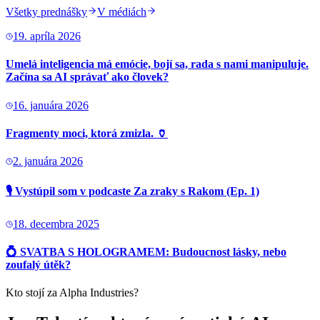
Všetky prednášky
V médiách
19. apríla 2026
Umelá inteligencia má emócie, bojí sa, rada s nami manipuluje.
Začína sa AI správať ako človek?
16. januára 2026
Fragmenty moci, ktorá zmizla. 🏺
2. januára 2026
🎙️ Vystúpil som v podcaste Za zraky s Rakom (Ep. 1)
18. decembra 2025
💍 SVATBA S HOLOGRAMEM: Budoucnost lásky, nebo
zoufalý útěk?
Kto stojí za Alpha Industries?