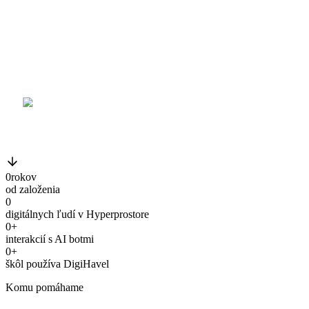
0
rokov
od založenia
0
digitálnych ľudí v Hyperprostore
0
+
interakcií s AI botmi
0
+
škôl používa DigiHavel
Komu pomáhame