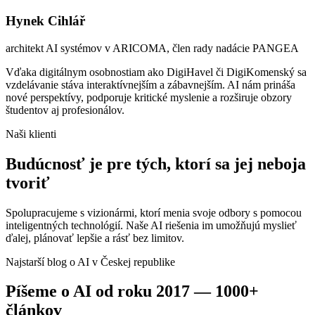
Hynek Cihlář
architekt AI systémov v ARICOMA, člen rady nadácie PANGEA
Vďaka digitálnym osobnostiam ako DigiHavel či DigiKomenský sa
vzdelávanie stáva interaktívnejším a zábavnejším. AI nám prináša
nové perspektívy, podporuje kritické myslenie a rozširuje obzory
študentov aj profesionálov.
Naši klienti
Budúcnosť
je pre tých, ktorí sa jej neboja
tvoriť
Spolupracujeme s vizionármi, ktorí menia svoje odbory s pomocou
inteligentných technológií. Naše AI riešenia im umožňujú myslieť
ďalej, plánovať lepšie a rásť bez limitov.
Najstarší blog o AI v Českej republike
Píšeme o AI od roku 2017 — 1000+
článkov