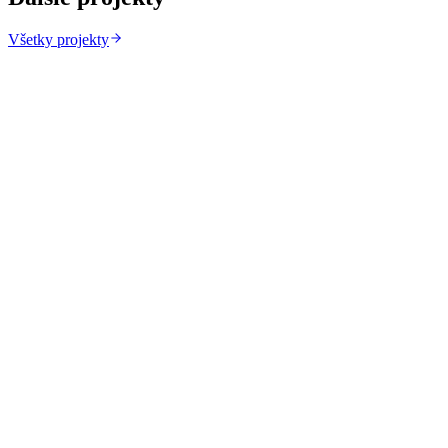
Všetky projekty
Projekt
Produktivita
Aplikácia
Projekt
Networking
Platforma