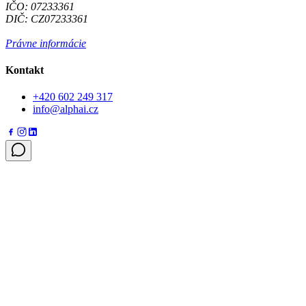
IČO: 07233361
DIČ: CZ07233361
Právne informácie
Kontakt
+420 602 249 317
info@alphai.cz