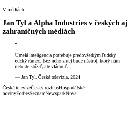
Čítať
V médiách
Jan Tyl a Alpha Industries v
českých aj
zahraničných médiách
“
Umelá inteligencia potrebuje predovšetkým ľudský
etický rámec. Bez neho z nej bude nástroj, ktorý nám
nebude slúžiť, ale vládnuť.
—
Jan Tyl
,
Česká televízia, 2024
Česká televize
Český rozhlas
Hospodářské
noviny
Forbes
Seznam
Newspark
Nova
možnosti AI