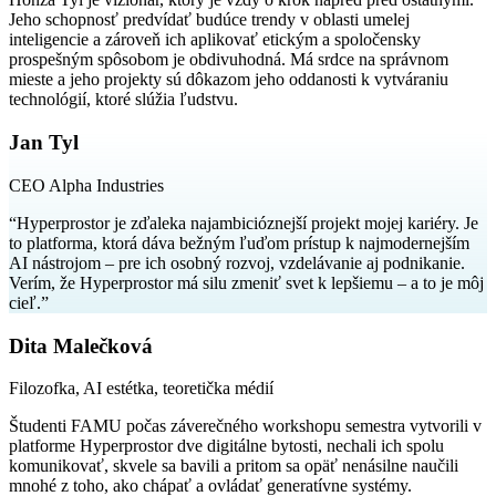
Jeho schopnosť predvídať budúce trendy v oblasti umelej
inteligencie a zároveň ich aplikovať etickým a spoločensky
prospešným spôsobom je obdivuhodná. Má srdce na správnom
mieste a jeho projekty sú dôkazom jeho oddanosti k vytváraniu
technológií, ktoré slúžia ľudstvu.
Jan Tyl
CEO Alpha Industries
“
Hyperprostor je zďaleka najambicióznejší projekt mojej kariéry. Je
to platforma, ktorá dáva bežným ľuďom prístup k najmodernejším
AI nástrojom – pre ich osobný rozvoj, vzdelávanie aj podnikanie.
Verím, že Hyperprostor má silu zmeniť svet k lepšiemu – a to je môj
cieľ.
”
Dita Malečková
Filozofka, AI estétka, teoretička médií
Študenti FAMU počas záverečného workshopu semestra vytvorili v
platforme Hyperprostor dve digitálne bytosti, nechali ich spolu
komunikovať, skvele sa bavili a pritom sa opäť nenásilne naučili
mnohé z toho, ako chápať a ovládať generatívne systémy.