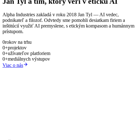
Jan Tyl a tím, ktorý verí v
etickú AI
Alpha Industries zakladá v roku 2018 Jan Tyl — AI vedec,
podnikateľ a filozof. Odvtedy sme pomohli desiatkam firiem a
inštitúcií využiť AI premyslene, s etickým kompasom a humánnym
prístupom.
0
rokov na trhu
0
+
projektov
0
+
užívateľov platforiem
0
+
mediálnych výstupov
Viac o nás
Vstúpiť s Alfrédom