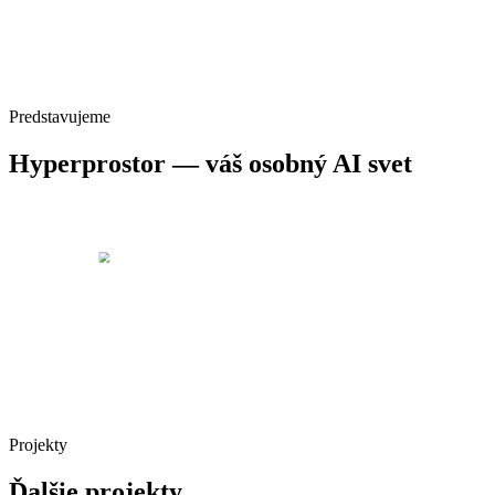
Predstavujeme
Hyperprostor
— váš osobný AI svet
330 digitálnych ľudí, 76 000+ interakcií
Nasadenie bez kódu, vlastná knowledge base
Magický denník aj FAQ widget na vašom webe
Projekty
Ďalšie
projekty