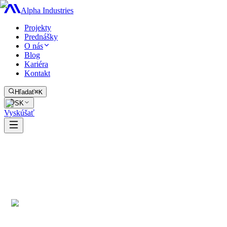
Alpha Industries
Projekty
Prednášky
O nás
Blog
Kariéra
Kontakt
Hľadať
⌘K
SK
Vyskúšať